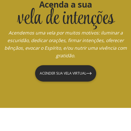
Acenda a sua
vela de intenções
Acendemos uma vela por muitos motivos: iluminar a
escuridão, dedicar orações, firmar intenções, oferecer
bênçãos, evocar o Espírito, e/ou nutrir uma vivência com
gratidão.
ACENDER SUA VELA VIRTUAL