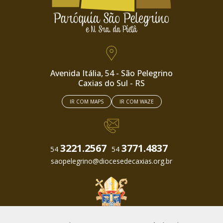
Avenida Itália, 54 - São Pelegrino
Caxias do Sul - RS
IR COM MAPS
IR COM WAZE
3221.2567
3771.4837
54
54
saopelegrino
@diocesedecaxias.org.br